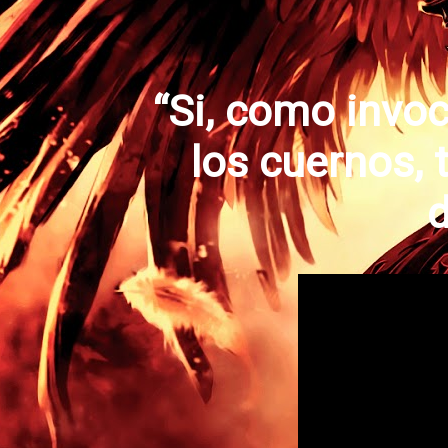
“Si, como invoc
los cuernos, 
d